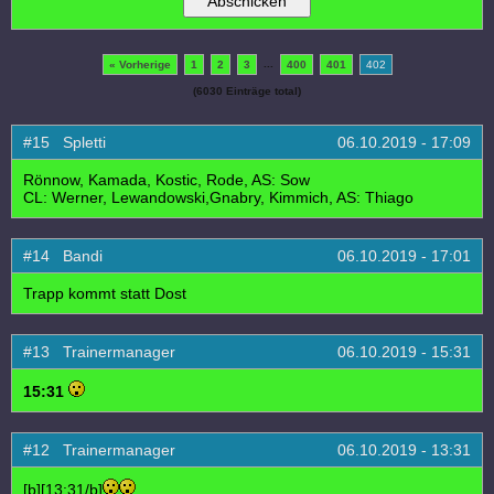
...
« Vorherige
1
2
3
400
401
402
(6030 Einträge total)
#15 Spletti
06.10.2019 - 17:09
Rönnow, Kamada, Kostic, Rode, AS: Sow
CL: Werner, Lewandowski,Gnabry, Kimmich, AS: Thiago
#14 Bandi
06.10.2019 - 17:01
Trapp kommt statt Dost
#13 Trainermanager
06.10.2019 - 15:31
15:31
#12 Trainermanager
06.10.2019 - 13:31
[b][13:31/b]