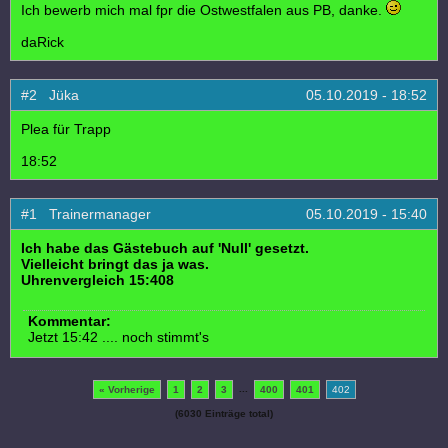
Ich bewerb mich mal fpr die Ostwestfalen aus PB, danke.
daRick
#2 Jüka
05.10.2019 - 18:52
Plea für Trapp
18:52
#1 Trainermanager
05.10.2019 - 15:40
Ich habe das Gästebuch auf 'Null' gesetzt.
Vielleicht bringt das ja was.
Uhrenvergleich 15:408
Kommentar:
Jetzt 15:42 .... noch stimmt's
...
« Vorherige
1
2
3
400
401
402
(6030 Einträge total)