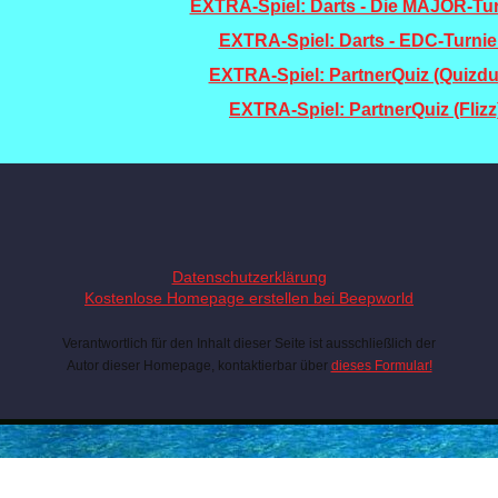
EXTRA-Spiel: Darts - Die MAJOR-Tur
EXTRA-Spiel: Darts - EDC-Turnie
EXTRA-Spiel: PartnerQuiz (Quizdue
EXTRA-Spiel: PartnerQuiz (Flizz
Datenschutzerklärung
Kostenlose Homepage erstellen bei Beepworld
Verantwortlich für den Inhalt dieser Seite ist ausschließlich der
Autor dieser Homepage, kontaktierbar über
dieses Formular!