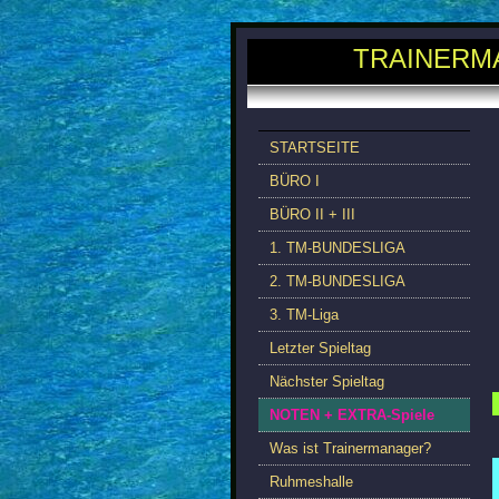
TRAINERM
STARTSEITE
BÜRO I
BÜRO II + III
1. TM-BUNDESLIGA
2. TM-BUNDESLIGA
3. TM-Liga
Letzter Spieltag
Nächster Spieltag
NOTEN + EXTRA-Spiele
Was ist Trainermanager?
Ruhmeshalle