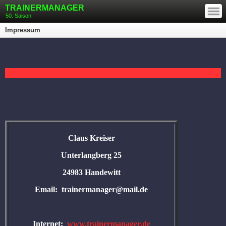
—
TRAINERMANAGER
—
—
50. Saison
Impressum
Claus Kreiser
Unterlangberg 25
24983 Handewitt
Email: trainermanager@mail.de
Internet:
www.trainermanager.de